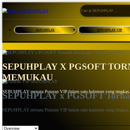
SEPUHPLAY
SEPUHPLAY VIP
SEPUHPLAY X PGSOFT TO
MEMUKAU
SEPUHPLAY menata Putaran VIP dalam satu halaman yang ringkas. Pu
SEPUHPLAY x PGSOFT Tornad
SEPUHPLAY menata Putaran VIP dalam satu halaman yang ringkas. Pu