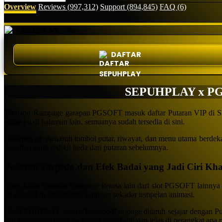
Overview
Reviews (997,312)
Support (894,845)
FAQ (6)
DAFTAR
SEPUHPLAY x PGS
Tornado Rampage garapan PGSOFT masuk daftar Putaran VIP di SEPU
game ini di halaman lain, semuanya sudah tersedia di sini.
Halaman ini menaruh tombol putar, riwayat, dan menu utama berdekatan
tampilan yang sedikit beda dari putaran sebelumnya.
Putaran Torpedo dan Efek Badai yang Jadi Ciri K
Yang bikin Tornado Rampage kerasa lain dari slot PGSOFT lainnya a
ini nempel di alur mainnya, bukan sekadar tempelan animasi.
Di SEPUHPLAY, menu Tornado Rampage ditaruh sejajar dengan Putara
jadi torpedo dan efek badainya tetap kelihatan jelas di perangkat apa 