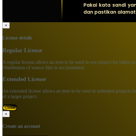
Pakai kata sandi ya
dan pastikan alamat
×
License details
Regular License
A regular license allows an item to be used in one project for either pe
Distribution of source files is not permitted.
Extended License
An extended license allows an item to be used in unlimited projects for 
of a larger project.
Close
×
Create an account