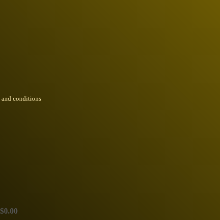
 and conditions
$0.00